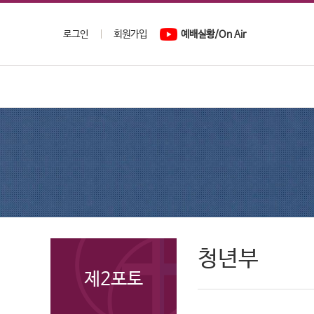
로그인
회원가입
예배실황/On Air
청년부
제2포토