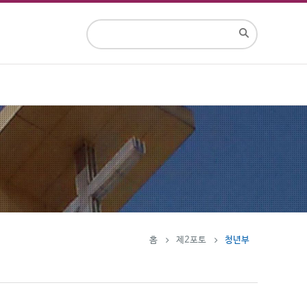
홈
제2포토
청년부