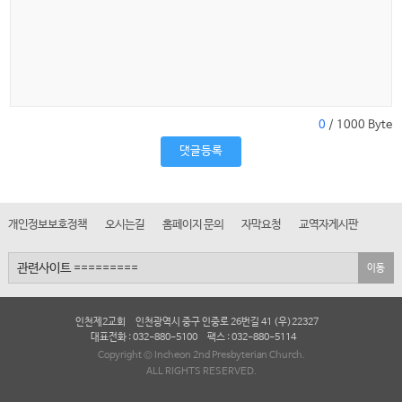
0
/ 1000 Byte
댓글등록
개인정보보호정책
오시는길
홈페이지 문의
자막요청
교역자게시판
이동
인천제2교회
인천광역시 중구 인중로 26번길 41 (우)22327
대표전화 : 032-880-5100
팩스 : 032-880-5114
Copyright © Incheon 2nd Presbyterian Church.
ALL RIGHTS RESERVED.