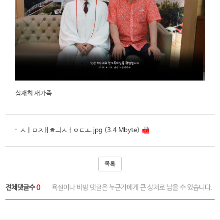
심재희 새가족
ㅅㅣㅁㅈㅐㅎㅢㅅㅓㅇㄷㅗ.jpg (3.4 Mbyte)
목록
전체댓글수
0
욕설이나 비방 댓글은 누군가에게 큰 상처로 남을 수 있습니다.