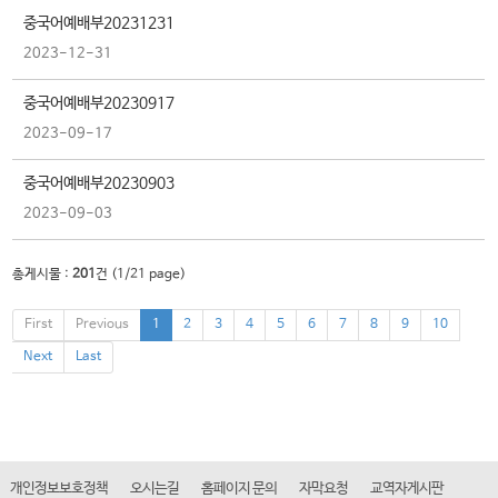
중국어예배부20231231
2023-12-31
중국어예배부20230917
2023-09-17
중국어예배부20230903
2023-09-03
총게시물 :
201
건 (
1
/21 page)
First
Previous
1
2
3
4
5
6
7
8
9
10
Next
Last
개인정보보호정책
오시는길
홈페이지 문의
자막요청
교역자게시판