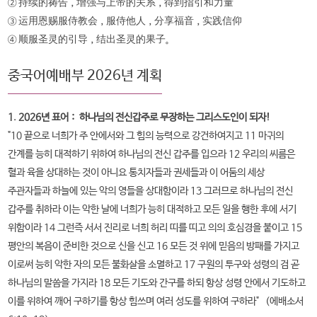
② 持续的祷告，增强与上帝的关系，得到指引和力量
③ 运用恩赐服侍教会，服侍他人，分享福音，实践信仰
④ 顺服圣灵的引导，结出圣灵的果子。
중국어예배부 2026년 계획
1. 2026년 표어： 하나님의 전신갑주로 무장하는 그리스도인이 되자!
"10 끝으로 너희가 주 안에서와 그 힘의 능력으로 강건하여지고 11 마귀의
간계를 능히 대적하기 위하여 하나님의 전신 갑주를 입으라 12 우리의 씨름은
혈과 육을 상대하는 것이 아니요 통치자들과 권세들과 이 어둠의 세상
주관자들과 하늘에 있는 악의 영들을 상대함이라 13 그러므로 하나님의 전신
갑주를 취하라 이는 악한 날에 너희가 능히 대적하고 모든 일을 행한 후에 서기
위함이라 14 그런즉 서서 진리로 너희 허리 띠를 띠고 의의 호심경을 붙이고 15
평안의 복음이 준비한 것으로 신을 신고 16 모든 것 위에 믿음의 방패를 가지고
이로써 능히 악한 자의 모든 불화살을 소멸하고 17 구원의 투구와 성령의 검 곧
하나님의 말씀을 가지라 18 모든 기도와 간구를 하되 항상 성령 안에서 기도하고
이를 위하여 깨어 구하기를 항상 힘쓰며 여러 성도를 위하여 구하라" （에배소서