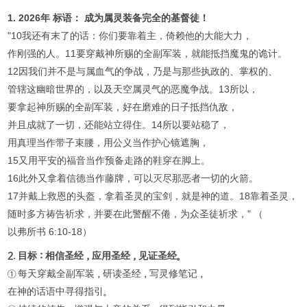
1. 2026年 标语： 成为属灵装备完全的基督徒！
"10我还有末了的话：你们要靠着主，倚赖他的大能大力，
作刚强的人。11要穿戴神所赐的全副军装，就能抵挡魔鬼的诡计。
12因我们并不是与属血气的争战，乃是与那些执政的、掌权的、
管辖这幽暗世界的，以及天空属灵气的恶魔争战。13所以，
要拿起神所赐的全副军装，好在磨难的日子抵挡仇敌，
并且成就了一切，还能站立得住。14所以要站稳了，
用真理当作带子束腰，用公义当作护心镜遮胸，
15又用平安的福音当作预备走路的鞋穿在脚上。
16此外又拿着信德当作藤牌，可以灭尽那恶者一切的火箭。
17并戴上救恩的头盔，拿着圣灵的宝剑，就是神的道。18靠着圣灵，
随时多方祷告祈求，并要在此警醒不倦，为众圣徒祈求，" （
以弗所书 6:10-18）
2. 目标：相信圣经，应用圣经，见证圣经。
① 每天穿戴全副军装，研读圣经，写灵修笔记，
在神的话语中寻得指引。