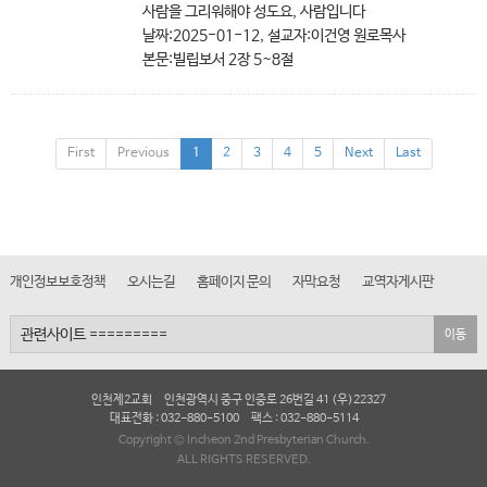
사람을 그리워해야 성도요, 사람입니다
날짜:2025-01-12, 설교자:이건영 원로목사
본문:빌립보서 2장 5~8절
First
Previous
1
2
3
4
5
Next
Last
개인정보보호정책
오시는길
홈페이지 문의
자막요청
교역자게시판
이동
인천제2교회
인천광역시 중구 인중로 26번길 41 (우)22327
대표전화 : 032-880-5100
팩스 : 032-880-5114
Copyright © Incheon 2nd Presbyterian Church.
ALL RIGHTS RESERVED.